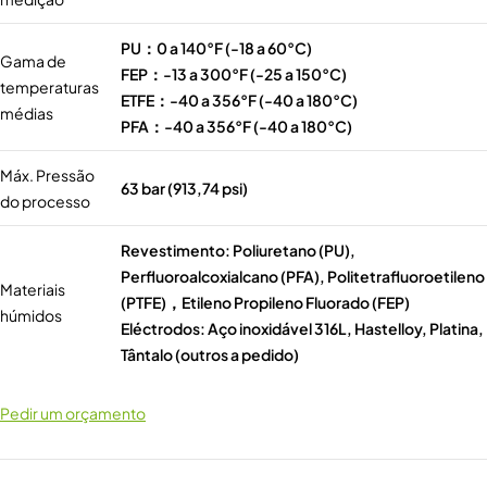
PU：0 a 140°F (-18 a 60°C)
Gama de
FEP：-13 a 300°F (-25 a 150°C)
temperaturas
ETFE：-40 a 356°F (-40 a 180°C)
médias
PFA：-40 a 356°F (-40 a 180°C)
Máx. Pressão
63 bar (913,74 psi)
do processo
Revestimento: Poliuretano (PU),
Perfluoroalcoxialcano (PFA), Politetrafluoroetileno
Materiais
(PTFE)，Etileno Propileno Fluorado (FEP)
húmidos
Eléctrodos: Aço inoxidável 316L, Hastelloy, Platina,
Tântalo (outros a pedido)
Pedir um orçamento