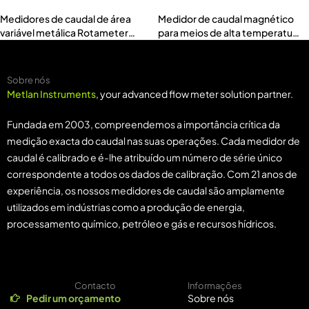
Medidores de caudal de área
Medidor de caudal magnético
variável metálica Rotameter
para meios de alta temperatura
(MTLZ-M)
(MTF-H)
Sobre nós
Metlan Instruments
, your advanced flow meter solution partner.
Fundada em 2003, compreendemos a importância crítica da
medição exacta do caudal nas suas operações. Cada medidor de
caudal é calibrado e é-lhe atribuído um número de série único
correspondente a todos os dados de calibração. Com 21 anos de
experiência, os nossos medidores de caudal são amplamente
utilizados em indústrias como a produção de energia,
processamento químico, petróleo e gás e recursos hídricos.
Contacto
Informações
Pedir um orçamento
Sobre nós