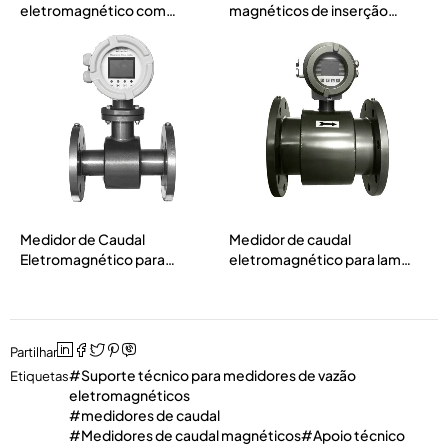
eletromagnético com
magnéticos de inserção
flange (MTF-F-100)
(MTF-I)
Medidor de Caudal
Medidor de caudal
Eletromagnético para
eletromagnético para lamas
Líquidos de Baixa
(MTF-S)
Condutividade (MTF-C)
Partilhar
Suporte técnico para medidores de vazão
Etiquetas
eletromagnéticos
medidores de caudal
Medidores de caudal magnéticos
Apoio técnico