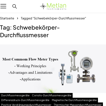
Startseite
Tagged "Schwebekörper-Durchflussmesser"
Tag: Schwebekörper-
Durchflussmesser
Durchflussmessgeräte
Coriolis-Durchflussmessgeräte
Differenzdruck-Durchflussmessgeräte
Magnetische Durchflussmessgeräte
Positive Verdrängungsdurchflussmesser
Thermischer Massendurchflussmesser