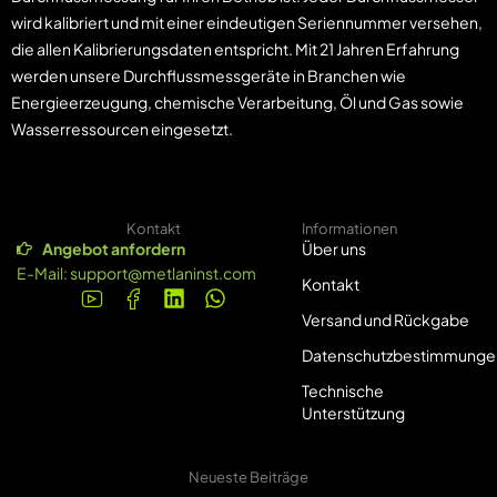
wird kalibriert und mit einer eindeutigen Seriennummer versehen,
die allen Kalibrierungsdaten entspricht. Mit 21 Jahren Erfahrung
werden unsere Durchflussmessgeräte in Branchen wie
Energieerzeugung, chemische Verarbeitung, Öl und Gas sowie
Wasserressourcen eingesetzt.
Kontakt
Informationen
Angebot anfordern
Über uns
E-Mail:
support@metlaninst.com
Kontakt
Versand und Rückgabe
Datenschutzbestimmunge
Technische
Unterstützung
Neueste Beiträge