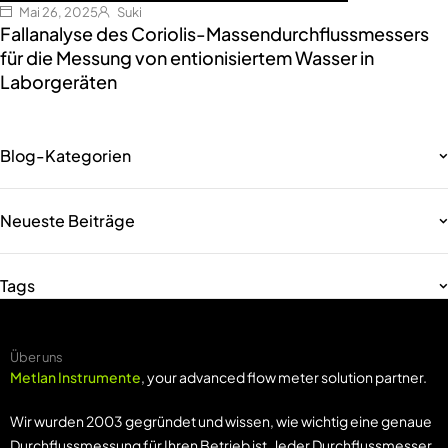
Mai 26, 2025
Suki
Fallanalyse des Coriolis-Massendurchflussmessers
für die Messung von entionisiertem Wasser in
Laborgeräten
Blog-Kategorien
Neueste Beiträge
Tags
Über uns
Metlan Instrumente
, your advanced flow meter solution partner.
Wir wurden 2003 gegründet und wissen, wie wichtig eine genaue
Durchflussmessung für Ihren Betrieb ist. Jeder Durchflussmesser