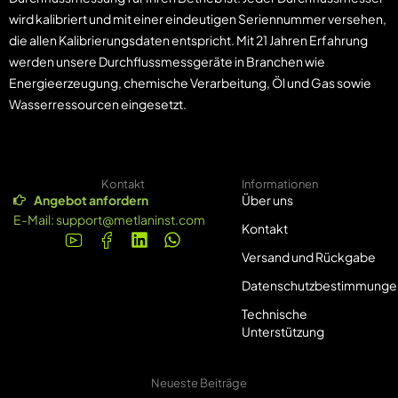
wird kalibriert und mit einer eindeutigen Seriennummer versehen,
die allen Kalibrierungsdaten entspricht. Mit 21 Jahren Erfahrung
werden unsere Durchflussmessgeräte in Branchen wie
Energieerzeugung, chemische Verarbeitung, Öl und Gas sowie
Wasserressourcen eingesetzt.
Kontakt
Informationen
Angebot anfordern
Über uns
E-Mail:
support@metlaninst.com
Kontakt
Versand und Rückgabe
Datenschutzbestimmunge
Technische
Unterstützung
Neueste Beiträge