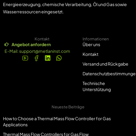
Energieerzeugung, chemische Verarbeitung, Öl und Gas sowie
Wasserressourcen eingesetzt.
Kontakt
Informationen
Angebot anfordern
Über uns
E-Mail:
support@metlaninst.com
Kontakt
Versand und Rückgabe
Datenschutzbestimmunge
Technische
Unterstützung
Neueste Beiträge
How to Choose a Thermal Mass Flow Controller for Gas
Applications
Thermal Mass Flow Controllers for Gas Flow