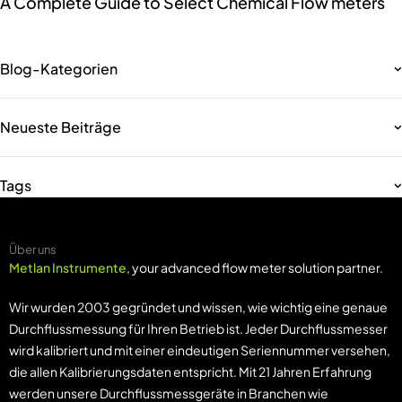
A Complete Guide to Select Chemical Flow meters
Blog-Kategorien
Neueste Beiträge
Tags
Über uns
Metlan Instrumente
, your advanced flow meter solution partner.
Wir wurden 2003 gegründet und wissen, wie wichtig eine genaue
Durchflussmessung für Ihren Betrieb ist. Jeder Durchflussmesser
wird kalibriert und mit einer eindeutigen Seriennummer versehen,
die allen Kalibrierungsdaten entspricht. Mit 21 Jahren Erfahrung
werden unsere Durchflussmessgeräte in Branchen wie