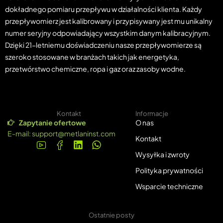
dokładnego pomiaru przepływu w działalności klienta. Każdy
przepływomierz jest kalibrowany i przypisywany jest mu unikalny
numer seryjny odpowiadający wszystkim danym kalibracyjnym.
Dzięki 21-letniemu doświadczeniu nasze przepływomierze są
szeroko stosowane w branżach takich jak energetyka,
przetwórstwo chemiczne, ropa i gaz oraz zasoby wodne.
Kontakt
Informacje
Zapytanie ofertowe
O nas
E-mail:
support@metlaninst.com
Kontakt
Wysyłka i zwroty
Polityka prywatności
Wsparcie techniczne
Ostatnie posty