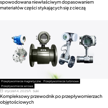
spowodowana niewłaściwym dopasowaniem
materiałów części stykających się z cieczą
Przepływomierze magnetyczne
Przepływomierze turbinowe
Przepływomierze wirowe
styczeń 4, 2025
Suki
Kompleksowy przewodnik po przepływomierzach
objętościowych