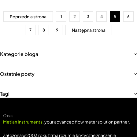
Poprzednia strona
1
2
3
4
5
6
Następna strona
7
8
9
Kategorie bloga
Ostatnie posty
Tagi
O nas
Metlan Instruments
, your advanced flow meter solution partner.
Założona w 2003 roku firma rozumie krytyczne znaczenie