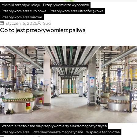
Mierniki przepływu oleju
Przepływomierze wyporowe
Przepływomierze turbinowe
Przepływomierze ultradźwiękowe
Przepływomierze wirowe
styczeń 16, 2025
Suki
Co to jest przepływomierz paliwa
Wsparcie techniczne dla przepływomierzy elektromagnetycznych
Przepływomierze
Przepływomierze magnetyczne
Wsparcie techniczne