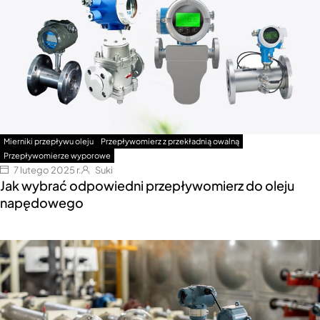
Mierniki przepływu oleju
Przepływomierz z przekładnią owalną
Przepływomierze wyporowe
7 lutego 2025 r.
Suki
Jak wybrać odpowiedni przepływomierz do oleju
napędowego