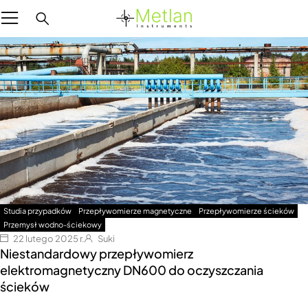
Studia przypadków
Przepływomierze magnetyczne
Przepływomierze ścieków
Przemysł wodno-ściekowy
22 lutego 2025 r.
Suki
Niestandardowy przepływomierz
elektromagnetyczny DN600 do oczyszczania
ścieków