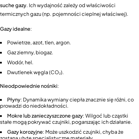
suche gazy
. Ich wydajność zależy od właściwości
termicznych gazu (np. pojemności cieplnej właściwej).
Gazy idealne
:
Powietrze, azot, tlen, argon.
Gaz ziemny, biogaz.
Wodór, hel.
Dwutlenek węgla (CO₂).
Nieodpowiednie nośniki
:
Płyny
: Dynamika wymiany ciepła znacznie się różni, co
prowadzi do niedokładności.
Mokre lub zanieczyszczone gazy
: Wilgoć lub cząstki
stałe mogą pokrywać czujniki, pogarszając ich działanie.
Gazy korozyjne
: Może uszkodzić czujniki, chyba że
zostaną użyte specjalistyczne materiały.