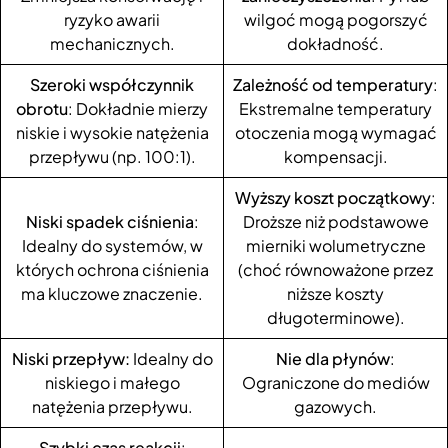
ryzyko awarii
wilgoć mogą pogorszyć
mechanicznych.
dokładność.
Szeroki współczynnik
Zależność od temperatury
:
obrotu
: Dokładnie mierzy
Ekstremalne temperatury
niskie i wysokie natężenia
otoczenia mogą wymagać
przepływu (np. 100:1).
kompensacji.
Wyższy koszt początkowy
:
Niski spadek ciśnienia
:
Droższe niż podstawowe
Idealny do systemów, w
mierniki wolumetryczne
których ochrona ciśnienia
(choć równoważone przez
ma kluczowe znaczenie.
niższe koszty
długoterminowe).
Niski przepływ:
Idealny do
Nie dla płynów
:
niskiego i małego
Ograniczone do mediów
natężenia przepływu.
gazowych.
Szybki czas reakcji
: