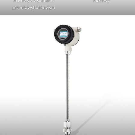
masowy w wykonaniu
masowy
przeciwwybuchowym