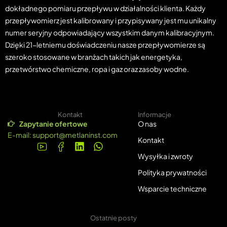
dokładnego pomiaru przepływu w działalności klienta. Każdy
przepływomierz jest kalibrowany i przypisywany jest mu unikalny
numer seryjny odpowiadający wszystkim danym kalibracyjnym.
Dzięki 21-letniemu doświadczeniu nasze przepływomierze są
szeroko stosowane w branżach takich jak energetyka,
przetwórstwo chemiczne, ropa i gaz oraz zasoby wodne.
Kontakt
Informacje
Zapytanie ofertowe
O nas
E-mail:
support@metlaninst.com
Kontakt
Wysyłka i zwroty
Polityka prywatności
Wsparcie techniczne
Ostatnie posty