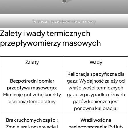
Termiczny przepływomierz masowy
Zalety i wady termicznych
przepływomierzy masowych
Zalety
Wady
Kalibracja specyficzna dla
Bezpośredni pomiar
gazu
: Wydajność zależy od
przepływu masowego
:
właściwości termicznych
Eliminuje potrzebę korekty
gazu; w przypadku różnych
ciśnienia/temperatury.
gazów konieczna jest
ponowna kalibracja.
Brak ruchomych części
:
Wrażliwość na
Zmniejsza konserwację i
zanieczyszczenia
: Pył lub