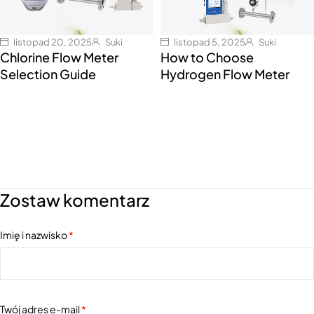
listopad 20, 2025
Suki
listopad 5, 2025
Suki
Chlorine Flow Meter
How to Choose
Selection Guide
Hydrogen Flow Meter
Zostaw komentarz
Imię i nazwisko
*
Twój adres e-mail
*