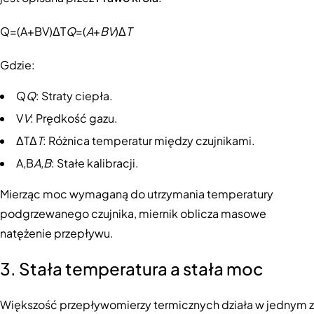
Q=(A+BV)ΔT
Q
=(
A
+
BV
)Δ
T
Gdzie:
Q
Q
: Straty ciepła.
V
V
: Prędkość gazu.
ΔTΔ
T
: Różnica temperatur między czujnikami.
A,B
A
,
B
: Stałe kalibracji.
Mierząc moc wymaganą do utrzymania temperatury
podgrzewanego czujnika, miernik oblicza masowe
natężenie przepływu.
3. Stała temperatura a stała moc
Większość przepływomierzy termicznych działa w jednym z