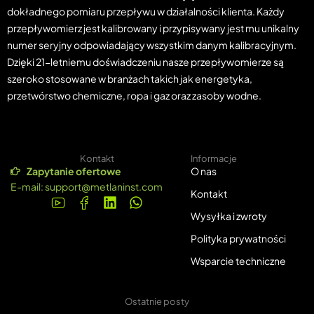
dokładnego pomiaru przepływu w działalności klienta. Każdy
przepływomierz jest kalibrowany i przypisywany jest mu unikalny
numer seryjny odpowiadający wszystkim danym kalibracyjnym.
Dzięki 21-letniemu doświadczeniu nasze przepływomierze są
szeroko stosowane w branżach takich jak energetyka,
przetwórstwo chemiczne, ropa i gaz oraz zasoby wodne.
Kontakt
Informacje
Zapytanie ofertowe
O nas
E-mail:
support@metlaninst.com
Kontakt
Wysyłka i zwroty
Polityka prywatności
Wsparcie techniczne
Ostatnie posty