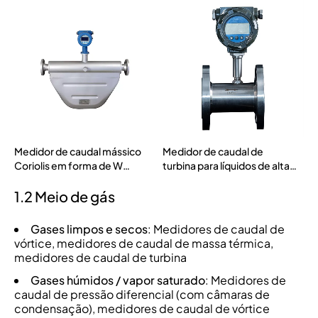
Líquidos de Baixa
dois rotores (MT-ABR)
Condutividade (MTF-C)
Medidor de caudal mássico
Medidor de caudal de
Coriolis em forma de W
turbina para líquidos de alta
(MTD-ACMW)
pressão (LWGYMT-P)
1.2 Meio de gás
Gases limpos e secos
: Medidores de caudal de
vórtice, medidores de caudal de massa térmica,
medidores de caudal de turbina
Gases húmidos / vapor saturado
: Medidores de
caudal de pressão diferencial (com câmaras de
condensação), medidores de caudal de vórtice