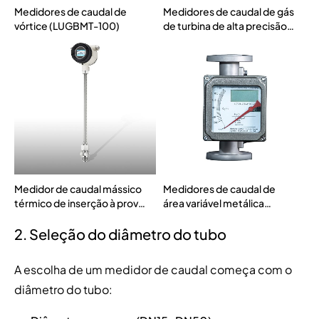
Medidores de caudal de
Medidores de caudal de gás
vórtice (LUGBMT-100)
de turbina de alta precisão
(LWGYMT-ES)
Medidor de caudal mássico
Medidores de caudal de
térmico de inserção à prova
área variável metálica
de explosão (MT211x-Ex)
Rotameter (MTLZ-M)
2. Seleção do diâmetro do tubo
A escolha de um medidor de caudal começa com o
diâmetro do tubo: