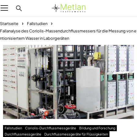
Startseite
Fallstudien
Fallanalyse des Coriolis-Massendurchflussmessers für die Messung von e
ntionisiertem Wasser in Laborgeräten
Fallstudien
Coriolis-Durchflussmessgeräte
Bildung und Forschung
Durchflussmessgeräte
Durchflussmessgeräte für Flüssigkeiten