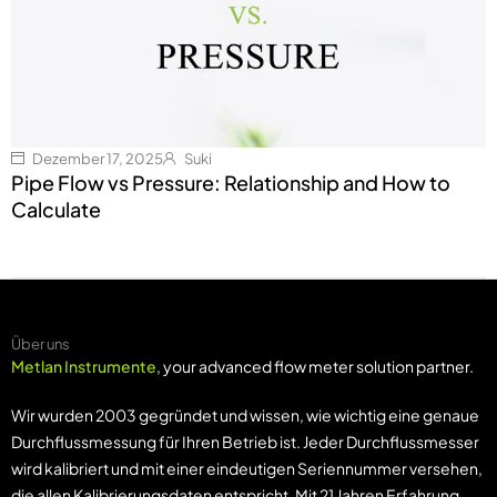
Dezember 17, 2025
Suki
Pipe Flow vs Pressure: Relationship and How to
Calculate
Über uns
Metlan Instrumente
, your advanced flow meter solution partner.
Wir wurden 2003 gegründet und wissen, wie wichtig eine genaue
Durchflussmessung für Ihren Betrieb ist. Jeder Durchflussmesser
wird kalibriert und mit einer eindeutigen Seriennummer versehen,
die allen Kalibrierungsdaten entspricht. Mit 21 Jahren Erfahrung