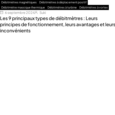
Débitmètres magnétiques
Débitmètres à déplacement positif
Débitmètre massique thermique
Débitmètres à turbine
Débitmètres à vortex
6 septembre 2024
Suki
Les 9 principaux types de débitmètres : Leurs
principes de fonctionnement, leurs avantages et leur
inconvénients