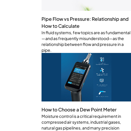
Pipe Flow vs Pressure: Relationship and
How to Calculate
In fluid systems, few topics are as fundamental
—and as frequently misunderstood—as the
relationship between flow and pressure in a
pipe.
How to Choose a Dew Point Meter
Moisture control is a critical requirement in
compressed air systems, industrial gases,
natural gas pipelines, and many precision