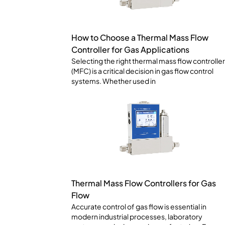
How to Choose a Thermal Mass Flow
Controller for Gas Applications
Selecting the right thermal mass flow controller
(MFC) is a critical decision in gas flow control
systems. Whether used in
Thermal Mass Flow Controllers for Gas
Flow
Accurate control of gas flow is essential in
modern industrial processes, laboratory