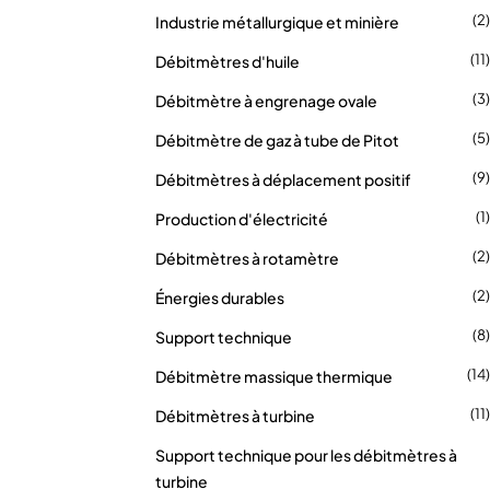
(2)
Industrie métallurgique et minière
(11)
Débitmètres d'huile
(3)
Débitmètre à engrenage ovale
(5)
Débitmètre de gaz à tube de Pitot
(9)
Débitmètres à déplacement positif
(1)
Production d'électricité
(2)
Débitmètres à rotamètre
(2)
Énergies durables
(8)
Support technique
(14)
Débitmètre massique thermique
(11)
Débitmètres à turbine
Support technique pour les débitmètres à
turbine