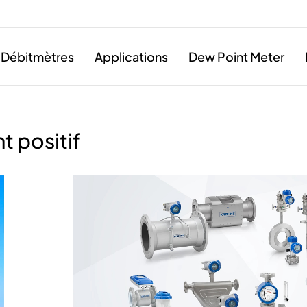
Débitmètres
Applications
Dew Point Meter
t positif