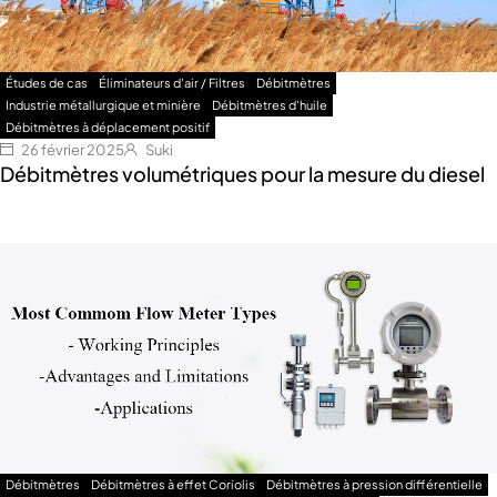
Études de cas
Éliminateurs d'air / Filtres
Débitmètres
Industrie métallurgique et minière
Débitmètres d'huile
Débitmètres à déplacement positif
26 février 2025
Suki
Débitmètres volumétriques pour la mesure du diesel
Débitmètres
Débitmètres à effet Coriolis
Débitmètres à pression différentielle