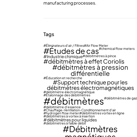
manufacturing processes.
Tags
Éliminateurs d'air / Filtres
Air Flow Meter
Études de cas
chemical flow meters
Industrie chimique
débitmètres à pince
débitmètres à effet Coriolis
débitmètres à pression
différentielle
Éducation et recherche
Support technique pour les
débitmètres électromagnétiques
débitmètre électromagnétique
Étalonnage des débitmètres
débitmètres
débitmètres de gaz
débitmètre d'essence
Chauffage-Ventilation-Conditionnement d'air
hydrogen flow meter
débitmètres vortex en ligne
débitmètres à vortex à insertion
débitmètres pour liquides
débitmètres à faible débit
Débitmètres
magnétiques