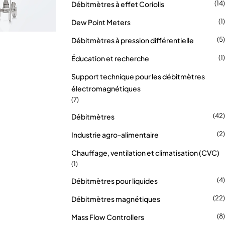
(14)
Débitmètres à effet Coriolis
(1)
Dew Point Meters
(5)
Débitmètres à pression différentielle
(1)
Éducation et recherche
Support technique pour les débitmètres
électromagnétiques
(7)
(42)
Débitmètres
(2)
Industrie agro-alimentaire
Chauffage, ventilation et climatisation (CVC)
(1)
(4)
Débitmètres pour liquides
(22)
Débitmètres magnétiques
(8)
Mass Flow Controllers