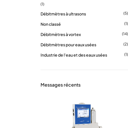
(1)
(5)
Débitmètres à ultrasons
(1)
Non classé
(14)
Débitmètres à vortex
(2)
Débitmètres pour eaux usées
(1)
Industrie de l'eau et des eaux usées
Messages récents