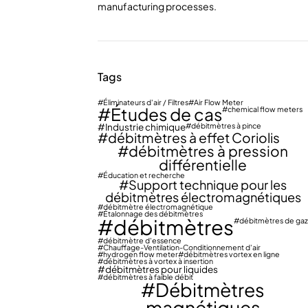
manufacturing processes.
Tags
Éliminateurs d'air / Filtres
Air Flow Meter
Études de cas
chemical flow meters
Industrie chimique
débitmètres à pince
débitmètres à effet Coriolis
débitmètres à pression
différentielle
Éducation et recherche
Support technique pour les
débitmètres électromagnétiques
débitmètre électromagnétique
Étalonnage des débitmètres
débitmètres
débitmètres de gaz
débitmètre d'essence
Chauffage-Ventilation-Conditionnement d'air
hydrogen flow meter
débitmètres vortex en ligne
débitmètres à vortex à insertion
débitmètres pour liquides
débitmètres à faible débit
Débitmètres
magnétiques