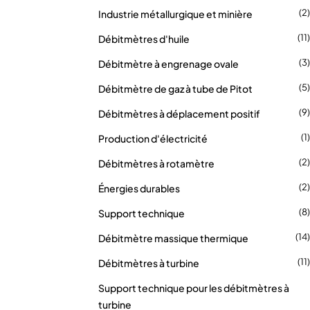
(2)
Industrie métallurgique et minière
(11)
Débitmètres d'huile
(3)
Débitmètre à engrenage ovale
(5)
Débitmètre de gaz à tube de Pitot
(9)
Débitmètres à déplacement positif
(1)
Production d'électricité
(2)
Débitmètres à rotamètre
(2)
Énergies durables
(8)
Support technique
(14)
Débitmètre massique thermique
(11)
Débitmètres à turbine
Support technique pour les débitmètres à
turbine