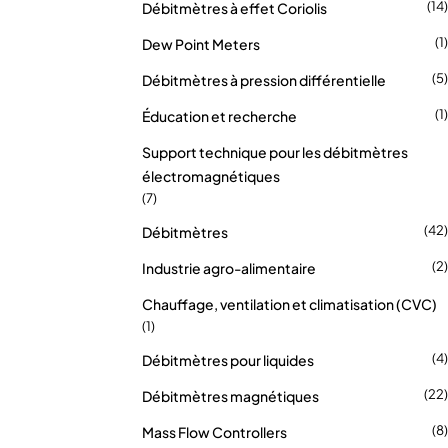
(14)
Débitmètres à effet Coriolis
(1)
Dew Point Meters
(5)
Débitmètres à pression différentielle
(1)
Éducation et recherche
Support technique pour les débitmètres
électromagnétiques
(7)
(42)
Débitmètres
(2)
Industrie agro-alimentaire
Chauffage, ventilation et climatisation (CVC)
(1)
(4)
Débitmètres pour liquides
(22)
Débitmètres magnétiques
(8)
Mass Flow Controllers