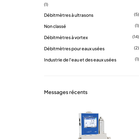
(1)
(5)
Débitmètres à ultrasons
(1)
Non classé
(14)
Débitmètres à vortex
(2)
Débitmètres pour eaux usées
(1)
Industrie de l'eau et des eaux usées
Messages récents