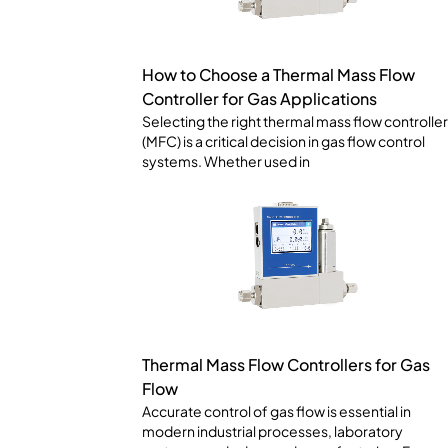
How to Choose a Thermal Mass Flow
Controller for Gas Applications
Selecting the right thermal mass flow controller
(MFC) is a critical decision in gas flow control
systems. Whether used in
Thermal Mass Flow Controllers for Gas
Flow
Accurate control of gas flow is essential in
modern industrial processes, laboratory