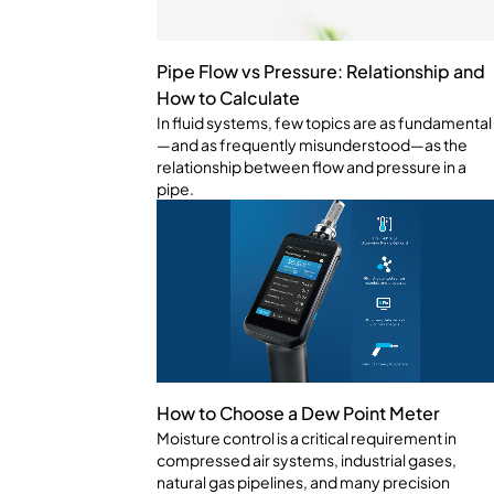
Pipe Flow vs Pressure: Relationship and
How to Calculate
In fluid systems, few topics are as fundamental
—and as frequently misunderstood—as the
relationship between flow and pressure in a
pipe.
How to Choose a Dew Point Meter
Moisture control is a critical requirement in
compressed air systems, industrial gases,
natural gas pipelines, and many precision