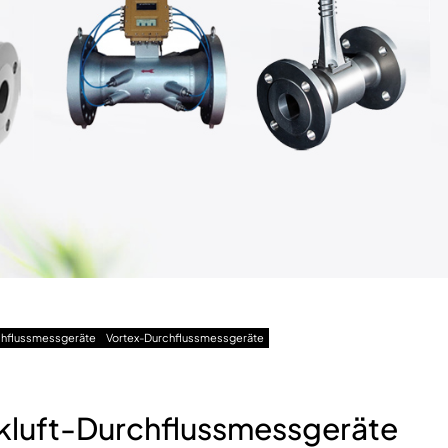
chflussmessgeräte
Vortex-Durchflussmessgeräte
kluft-Durchflussmessgeräte