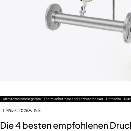
Luftdurchsatzmessgeräte
Thermischer Massendurchflussmesser
Ultraschall-Dur
März 5, 2025
Suki
Die 4 besten empfohlenen Druc