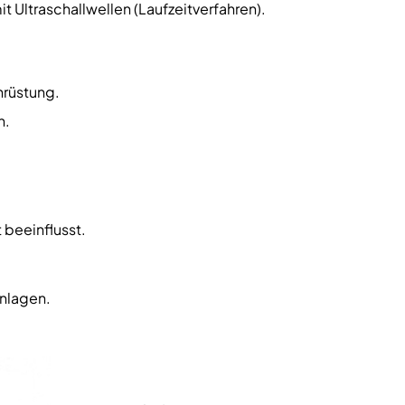
 Ultraschallwellen (Laufzeitverfahren).
hrüstung.
n.
 beeinflusst.
anlagen.