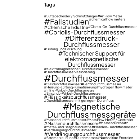
Tags
Luftabscheider / Schmutzfänger
Air Flow Meter
Fallstudien
chemical flow meters
Chemische Industrie
Clamp-On-Durchflussmesser
Coriolis-Durchflussmesser
Differenzdruck-
Durchflussmesser
Bildung und Forschung
Technischer Support für
elektromagnetische
Durchflussmesser
elektromagnetischer Durchflussmesser
Durchflussmesser-Kalibrierung
Durchflussmesser
Gasdurchflussmesser
Benzindurchflussmesser
Heizung-Lüftung-Klimatisierung
hydrogen flow meter
Inline-Wirbel-Durchflussmesser
Einschub-Wirbel-Durchflussmesser
Flüssigkeitsdurchflussmesser
Durchflussmesser mit geringem Durchfluss
Magnetische
Durchflussmessgeräte
Massendurchflussmesser
Mass Flow Meter / Controller
Massendurchflussmesser
Massendurchsatz
Metall- und Bergbauindustrie
Blenden-Durchflussmesser
Verdrängungsdurchflussmesser
Verdrängungsdurchflussmesser
Stromerzeugung
Durchmesser
Nachhaltige Energien