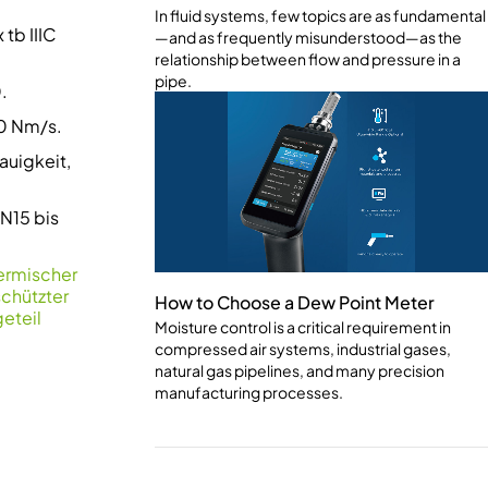
In fluid systems, few topics are as fundamental
 tb IIIC
—and as frequently misunderstood—as the
relationship between flow and pressure in a
pipe.
.
50 Nm/s.
auigkeit,
N15 bis
ermischer
chützter
How to Choose a Dew Point Meter
eteil
Moisture control is a critical requirement in
compressed air systems, industrial gases,
natural gas pipelines, and many precision
manufacturing processes.