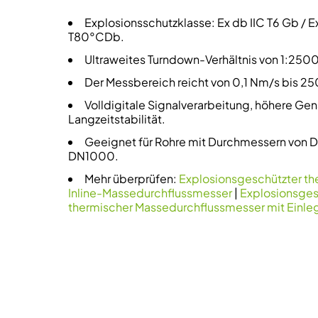
Explosionsschutzklasse: Ex db IIC T6 Gb / Ex
T80°CDb.
Ultraweites Turndown-Verhältnis von 1:2500
Der Messbereich reicht von 0,1 Nm/s bis 2
Volldigitale Signalverarbeitung, höhere Gen
Langzeitstabilität.
Geeignet für Rohre mit Durchmessern von D
DN1000.
Mehr überprüfen:
Explosionsgeschützter th
Inline-Massedurchflussmesser
|
Explosionsges
thermischer Massedurchflussmesser mit Einleg