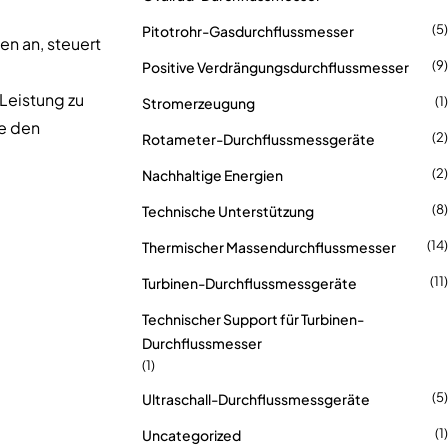
(5)
Pitotrohr-Gasdurchflussmesser
en an, steuert
(9)
Positive Verdrängungsdurchflussmesser
 Leistung zu
(1)
Stromerzeugung
ie den
(2)
Rotameter-Durchflussmessgeräte
(2)
Nachhaltige Energien
(8)
Technische Unterstützung
(14)
Thermischer Massendurchflussmesser
(11)
Turbinen-Durchflussmessgeräte
Technischer Support für Turbinen-
Durchflussmesser
(1)
(5)
Ultraschall-Durchflussmessgeräte
(1)
Uncategorized