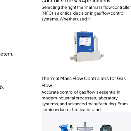
Controller for Gas Applications
Selecting the right thermal mass flow controller
(MFC) is a critical decision in gas flow control
systems. Whether used in
etern.
Thermal Mass Flow Controllers for Gas
Flow
b.
Accurate control of gas flow is essential in
modern industrial processes, laboratory
systems, and advanced manufacturing. From
semiconductor fabrication and