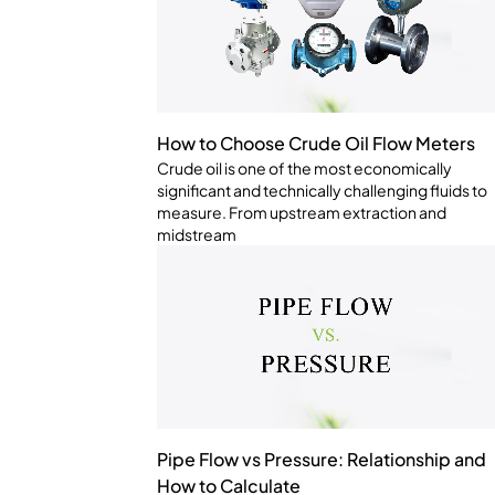
How to Choose Crude Oil Flow Meters
Crude oil is one of the most economically
significant and technically challenging fluids to
measure. From upstream extraction and
midstream
Pipe Flow vs Pressure: Relationship and
How to Calculate