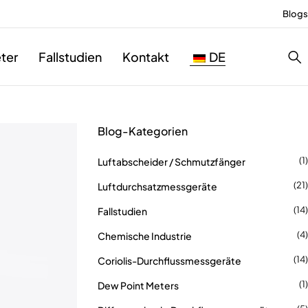
Blogs
ter
Fallstudien
Kontakt
DE
Blog-Kategorien
(1)
Luftabscheider / Schmutzfänger
(21)
Luftdurchsatzmessgeräte
(14)
Fallstudien
(4)
Chemische Industrie
(14)
Coriolis-Durchflussmessgeräte
(1)
Dew Point Meters