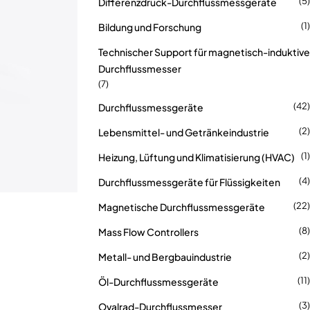
(5)
Differenzdruck-Durchflussmessgeräte
(1)
Bildung und Forschung
Technischer Support für magnetisch-induktive
Durchflussmesser
(7)
(42)
Durchflussmessgeräte
(2)
Lebensmittel- und Getränkeindustrie
(1)
Heizung, Lüftung und Klimatisierung (HVAC)
(4)
Durchflussmessgeräte für Flüssigkeiten
(22)
Magnetische Durchflussmessgeräte
(8)
Mass Flow Controllers
(2)
Metall- und Bergbauindustrie
(11)
Öl-Durchflussmessgeräte
(3)
Ovalrad-Durchflussmesser