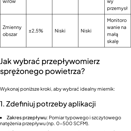
wirów
wy
przemysł
Monitoro
Zmienny
wanie na
±2,5%
Niski
Niski
obszar
małą
skalę
Jak wybrać przepływomierz
sprężonego powietrza?
Wykonaj poniższe kroki, aby wybrać idealny miernik:
1. Zdefiniuj potrzeby aplikacji
Zakres przepływu
: Pomiar typowego i szczytowego
natężenia przepływu (np. 0-500 SCFM).