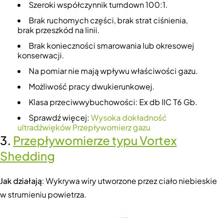
Szeroki współczynnik turndown 100:1.
Brak ruchomych części, brak strat ciśnienia,
brak przeszkód na linii.
Brak konieczności smarowania lub okresowej
konserwacji.
Na pomiar nie mają wpływu właściwości gazu.
Możliwość pracy dwukierunkowej.
Klasa przeciwwybuchowości: Ex db IIC T6 Gb.
Sprawdź więcej:
Wysoka dokładność
ultradźwięków
Przepływomierz gazu
3.
Przepływomierze typu Vortex
Shedding
Jak działają
: Wykrywa wiry utworzone przez ciało niebieskie
w strumieniu powietrza.