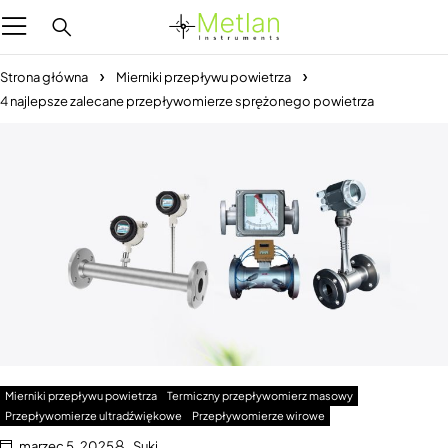
Strona główna
Mierniki przepływu powietrza
4 najlepsze zalecane przepływomierze sprężonego powietrza
Mierniki przepływu powietrza
Termiczny przepływomierz masowy
Przepływomierze ultradźwiękowe
Przepływomierze wirowe
marzec 5, 2025
Suki