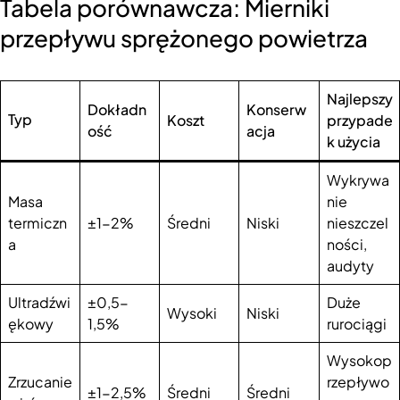
Tabela porównawcza: Mierniki
przepływu sprężonego powietrza
Najlepszy
Dokładn
Konserw
Typ
Koszt
przypade
ość
acja
k użycia
Wykrywa
Masa
nie
termiczn
±1-2%
Średni
Niski
nieszczel
a
ności,
audyty
Ultradźwi
±0,5-
Duże
Wysoki
Niski
ękowy
1,5%
rurociągi
Wysokop
Zrzucanie
rzepływo
±1-2,5%
Średni
Średni