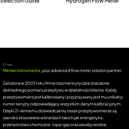
Selection Guide
Hydrogen Flow Meter
O nas
Metlan Instruments
, your advanced flow meter solution partner.
Założona w 2003 roku firma rozumie krytyczne znaczenie
dokładnego pomiaru przepływu w działalności klienta. Każdy
przepływomierz jest kalibrowany i przypisywany jest mu unikalny
numer seryjny odpowiadający wszystkim danym kalibracyjnym.
Dzięki 21-letniemu doświadczeniu nasze przepływomierze są
szeroko stosowane w branżach takich jak energetyka,
przetwórstwo chemiczne, ropa i gaz oraz zasoby wodne.