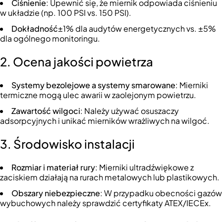
Ciśnienie
: Upewnić się, że miernik odpowiada ciśnieniu
w układzie (np. 100 PSI vs. 150 PSI).
Dokładność
±1% dla audytów energetycznych vs. ±5%
dla ogólnego monitoringu.
2. Ocena jakości powietrza
Systemy bezolejowe a systemy smarowane
: Mierniki
termiczne mogą ulec awarii w zaolejonym powietrzu.
Zawartość wilgoci
: Należy używać osuszaczy
adsorpcyjnych i unikać mierników wrażliwych na wilgoć.
3. Środowisko instalacji
Rozmiar i materiał rury
: Mierniki ultradźwiękowe z
zaciskiem działają na rurach metalowych lub plastikowych.
Obszary niebezpieczne
: W przypadku obecności gazów
wybuchowych należy sprawdzić certyfikaty ATEX/IECEx.