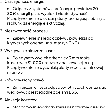
Oszczędność energii
:
Odpady z systemów sprężonego powietrza
20-
30% energii
przez wycieki i nieefektywność.
Przepływomierze wskazują straty, pomagając obniżyć
rachunki za energię elektryczną.
Niezawodność procesu
:
Zapewnienie stałego dopływu powietrza do
krytycznych operacji (np. maszyn CNC).
Wykrywanie nieszczelności
:
Pojedynczy wyciek o średnicy 3 mm może
kosztować
$1,000+ rocznie
zmarnowanej energii.
Przepływomierze wyzwalają alerty w celu terminowej
naprawy.
Zrównoważony rozwój
:
Zmniejszenie ilości odpadów lotniczych obniża ślad
węglowy, co jest zgodne z celami ESG.
Alokacja kosztów
:
Monitorowanie wykorzystania na poziomie działu w