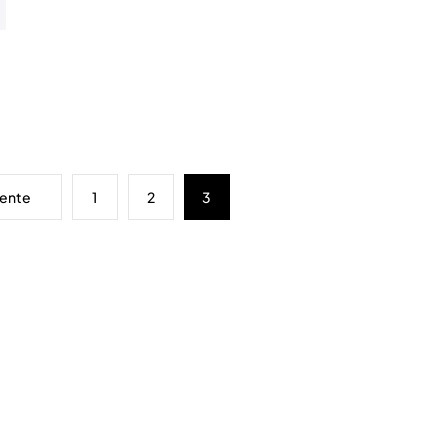
ente
1
2
3