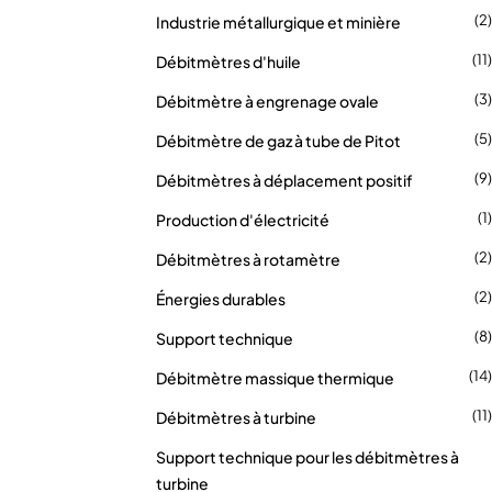
(2)
Industrie métallurgique et minière
(11)
Débitmètres d'huile
(3)
Débitmètre à engrenage ovale
(5)
Débitmètre de gaz à tube de Pitot
(9)
Débitmètres à déplacement positif
(1)
Production d'électricité
(2)
Débitmètres à rotamètre
(2)
Énergies durables
(8)
Support technique
(14)
Débitmètre massique thermique
(11)
Débitmètres à turbine
Support technique pour les débitmètres à
turbine