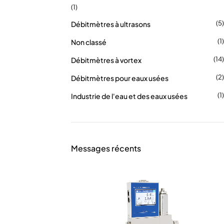
(1)
(5)
Débitmètres à ultrasons
(1)
Non classé
(14)
Débitmètres à vortex
(2)
Débitmètres pour eaux usées
(1)
Industrie de l'eau et des eaux usées
Messages récents