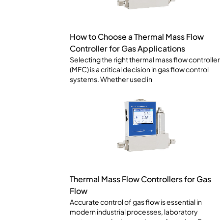
How to Choose a Thermal Mass Flow
Controller for Gas Applications
Selecting the right thermal mass flow controller
(MFC) is a critical decision in gas flow control
systems. Whether used in
Thermal Mass Flow Controllers for Gas
Flow
Accurate control of gas flow is essential in
modern industrial processes, laboratory