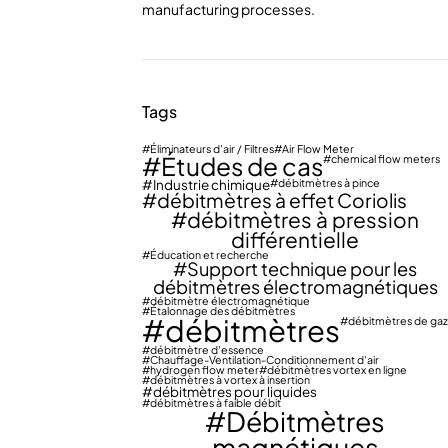
manufacturing processes.
Tags
Éliminateurs d'air / Filtres
Air Flow Meter
Études de cas
chemical flow meters
Industrie chimique
débitmètres à pince
débitmètres à effet Coriolis
débitmètres à pression
différentielle
Éducation et recherche
Support technique pour les
débitmètres électromagnétiques
débitmètre électromagnétique
Étalonnage des débitmètres
débitmètres
débitmètres de gaz
débitmètre d'essence
Chauffage-Ventilation-Conditionnement d'air
hydrogen flow meter
débitmètres vortex en ligne
débitmètres à vortex à insertion
débitmètres pour liquides
débitmètres à faible débit
Débitmètres
magnétiques