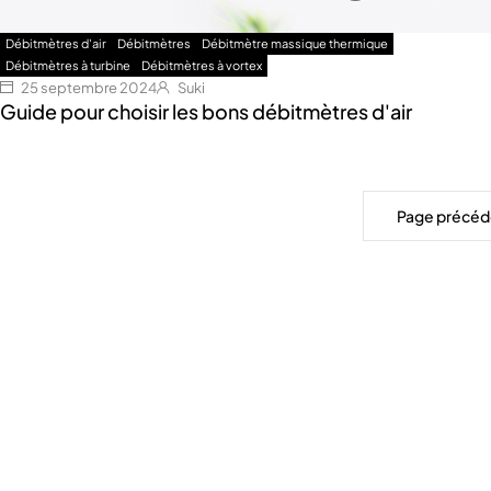
Débitmètres d'air
Débitmètres
Débitmètre massique thermique
Débitmètres à turbine
Débitmètres à vortex
25 septembre 2024
Suki
Guide pour choisir les bons débitmètres d'air
Page précéd