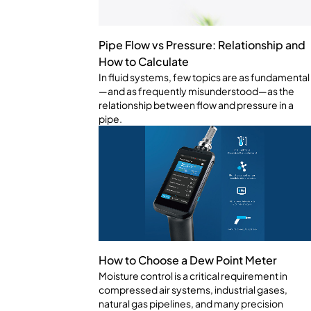
Pipe Flow vs Pressure: Relationship and
How to Calculate
In fluid systems, few topics are as fundamental
—and as frequently misunderstood—as the
relationship between flow and pressure in a
pipe.
How to Choose a Dew Point Meter
Moisture control is a critical requirement in
compressed air systems, industrial gases,
natural gas pipelines, and many precision