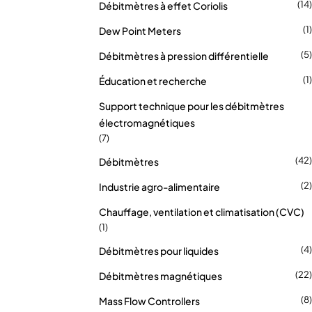
(14)
Débitmètres à effet Coriolis
(1)
Dew Point Meters
(5)
Débitmètres à pression différentielle
(1)
Éducation et recherche
Support technique pour les débitmètres
électromagnétiques
(7)
(42)
Débitmètres
(2)
Industrie agro-alimentaire
Chauffage, ventilation et climatisation (CVC)
(1)
(4)
Débitmètres pour liquides
(22)
Débitmètres magnétiques
(8)
Mass Flow Controllers