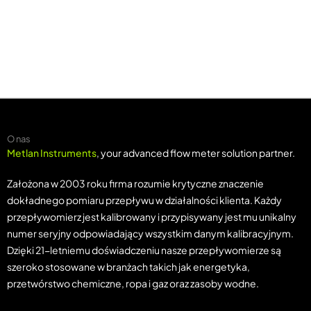
O nas
Metlan Instruments
, your advanced flow meter solution partner.
Założona w 2003 roku firma rozumie krytyczne znaczenie
dokładnego pomiaru przepływu w działalności klienta. Każdy
przepływomierz jest kalibrowany i przypisywany jest mu unikalny
numer seryjny odpowiadający wszystkim danym kalibracyjnym.
Dzięki 21-letniemu doświadczeniu nasze przepływomierze są
szeroko stosowane w branżach takich jak energetyka,
przetwórstwo chemiczne, ropa i gaz oraz zasoby wodne.