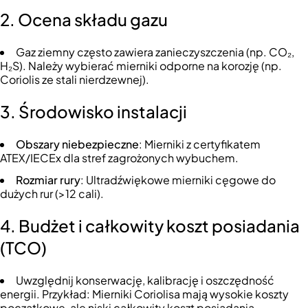
2. Ocena składu gazu
Gaz ziemny często zawiera zanieczyszczenia (np. CO₂,
H₂S). Należy wybierać mierniki odporne na korozję (np.
Coriolis ze stali nierdzewnej).
3. Środowisko instalacji
Obszary niebezpieczne
: Mierniki z certyfikatem
ATEX/IECEx dla stref zagrożonych wybuchem.
Rozmiar rury
: Ultradźwiękowe mierniki cęgowe do
dużych rur (>12 cali).
4. Budżet i całkowity koszt posiadania
(TCO)
Uwzględnij konserwację, kalibrację i oszczędność
energii. Przykład: Mierniki Coriolisa mają wysokie koszty
początkowe, ale niski całkowity koszt posiadania.