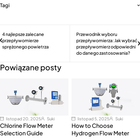
Tagi
4 najlepsze zalecane
Przewodnik wyboru
przepływomierze
przepływomierza: Jak wybrać
sprężonego powietrza
przepływomierz odpowiedni
do danego zastosowania?
Powiązane posty
listopad 20, 2025
Suki
listopad 5, 2025
Suki
Chlorine Flow Meter
How to Choose
Selection Guide
Hydrogen Flow Meter