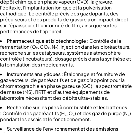
dépôt chimique en phase vapeur (CVD), la gravure,
l'épitaxie, l'implantation ionique et la pulvérisation
cathodique. Le contrôle précis des gaz dopants, des
précurseurs et des produits de gravure a un impact direct
sur l'épaisseur et l'uniformité du film, ainsi que sur les
performances de l'appareil.
Pharmaceutique et biotechnologie :
Contrôle de la
fermentation (O₂, CO₂, N₂), injection dans les bioréacteurs,
recherche sur les catalyseurs, systèmes à atmosphère
contrôlée (incubateurs), dosage précis dans la synthèse et
la formulation des médicaments.
Instruments analytiques :
Étalonnage et fourniture de
gaz vecteurs, de gaz réactifs et de gaz d'appoint pour la
chromatographie en phase gazeuse (GC), la spectrométrie
de masse (MS), l'IRTF et d'autres équipements de
laboratoire nécessitant des débits ultra-stables.
Recherche sur les piles à combustible et les batteries
:
Contrôle des gaz réactifs (H₂, O₂) et des gaz de purge (N₂)
pendant les essais et le fonctionnement.
Surveillance de l'environnement et des émissions