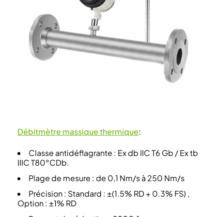
Débitmètre massique thermique
:
Classe antidéflagrante : Ex db IIC T6 Gb / Ex tb
IIIC T80°CDb.
Plage de mesure : de 0,1 Nm/s à 250 Nm/s
Précision : Standard : ±(1.5% RD + 0.3% FS) ,
Option : ±1% RD