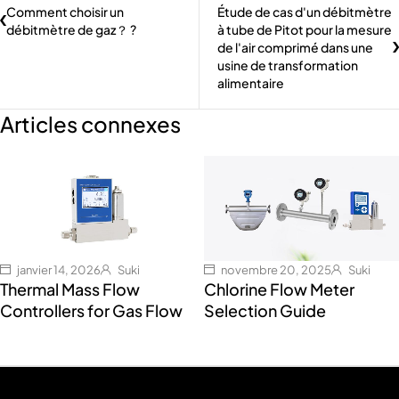
Comment choisir un
Étude de cas d'un débitmètre
débitmètre de gaz？ ?
à tube de Pitot pour la mesure
de l'air comprimé dans une
usine de transformation
alimentaire
Articles connexes
janvier 14, 2026
Suki
novembre 20, 2025
Suki
Thermal Mass Flow
Chlorine Flow Meter
Controllers for Gas Flow
Selection Guide